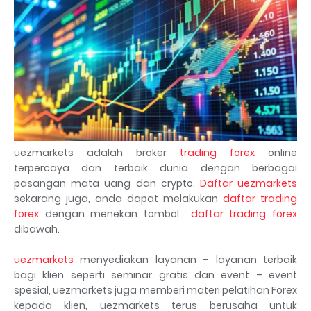
uezmarkets adalah broker
trading forex
online
terpercaya dan terbaik dunia dengan berbagai
pasangan mata uang dan crypto.
Daftar uezmarkets
sekarang juga, anda dapat melakukan
daftar trading
forex
dengan menekan tombol
daftar trading forex
dibawah.
uezmarkets
menyediakan layanan – layanan terbaik
bagi klien seperti seminar gratis dan event – event
spesial, uezmarkets juga memberi materi pelatihan Forex
kepada klien, uezmarkets terus berusaha untuk