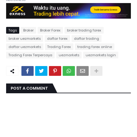
Tags
Broker
Broker Forex
broker trading forex
broker uezmarkets
daftar forex
daftar trading
daftar uezmarkets
Trading Forex
trading forex online
Trading Forex Terpercaya
uezmarkets
uezmarkets login
POST A COMMENT