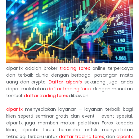
alparifx adalah broker
trading forex
online terpercaya
dan terbaik dunia dengan berbagai pasangan mata
uang dan crypto.
Daftar alparifx
sekarang juga, anda
dapat melakukan
daftar trading forex
dengan menekan
tombol
daftar trading forex
dibawah.
alparifx
menyediakan layanan – layanan terbaik bagi
klien seperti seminar gratis dan event – event spesial,
alparifx juga memberi materi pelatihan Forex kepada
klien, alparifx terus berusaha untuk menyediakan
teknologi terbaru untuk
daftar trading forex
, dan
alparifx