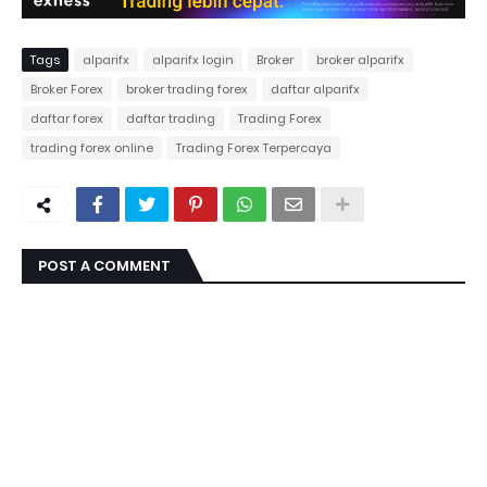
Tags
alparifx
alparifx login
Broker
broker alparifx
Broker Forex
broker trading forex
daftar alparifx
daftar forex
daftar trading
Trading Forex
trading forex online
Trading Forex Terpercaya
POST A COMMENT