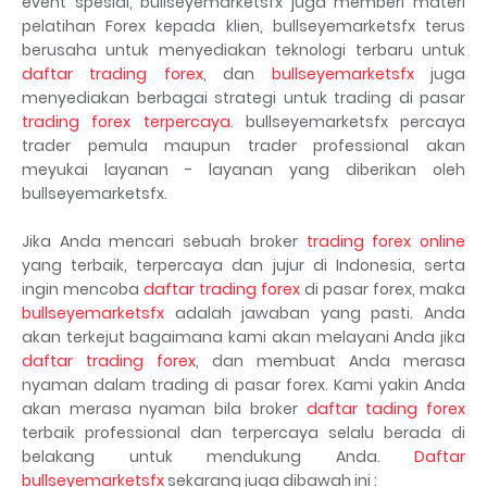
event spesial, bullseyemarketsfx juga memberi materi
pelatihan Forex kepada klien, bullseyemarketsfx terus
berusaha untuk menyediakan teknologi terbaru untuk
daftar trading forex
, dan
bullseyemarketsfx
juga
menyediakan berbagai strategi untuk trading di pasar
trading forex terpercaya
. bullseyemarketsfx percaya
trader pemula maupun trader professional akan
meyukai layanan - layanan yang diberikan oleh
bullseyemarketsfx.
Jika Anda mencari sebuah broker
trading forex online
yang terbaik, terpercaya dan jujur di Indonesia, serta
ingin mencoba
daftar trading forex
di pasar forex, maka
bullseyemarketsfx
adalah jawaban yang pasti. Anda
akan terkejut bagaimana kami akan melayani Anda jika
daftar trading forex
, dan membuat Anda merasa
nyaman dalam trading di pasar forex. Kami yakin Anda
akan merasa nyaman bila broker
daftar tading forex
terbaik professional dan terpercaya selalu berada di
belakang untuk mendukung Anda.
Daftar
bullseyemarketsfx
sekarang juga dibawah ini :