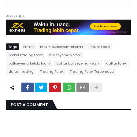
ADS EXNESS
Tags
Broker
broker bullseyemarketsfx
Broker Forex
broker trading forex
bullseyemarketsfx
bullseyemarketsfx login
daftar bullseyemarketsfx
daftar forex
daftar trading
Trading Forex
Trading Forex Terpercaya
POST A COMMENT