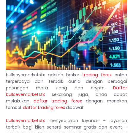
bullseyemarketsfx adalah broker
trading forex
online
terpercaya dan terbaik dunia dengan berbagai
pasangan mata uang dan crypto.
Daftar
bullseyemarketsfx
sekarang juga, anda dapat
melakukan
daftar trading forex
dengan menekan
tombol
daftar trading forex
dibawah.
bullseyemarketsfx
menyediakan layanan – layanan
terbaik bagi klien seperti seminar gratis dan event –