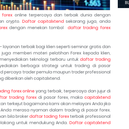
 forex
online terpercaya dan terbaik dunia dengan
n crypto.
Daftar capitalxtend
sekarang juga, anda
orex
dengan menekan tombol
daftar trading forex
ayanan terbaik bagi klien seperti seminar gratis dan
d juga memberi materi pelatihan Forex kepada klien,
 menyediakan teknologi terbaru untuk
daftar trading
diakan berbagai strategi untuk trading di pasar
end percaya trader pemula maupun trader professional
 diberikan oleh capitalxtend.
ading forex online
yang terbaik, terpercaya dan jujur di
ftar trading forex
di pasar forex, maka
capitalxtend
kan terkejut bagaimana kami akan melayani Anda jika
Anda merasa nyaman dalam trading di pasar forex.
n bila broker
daftar tading forex
terbaik professional
belakang untuk mendukung Anda.
Daftar capitalxtend