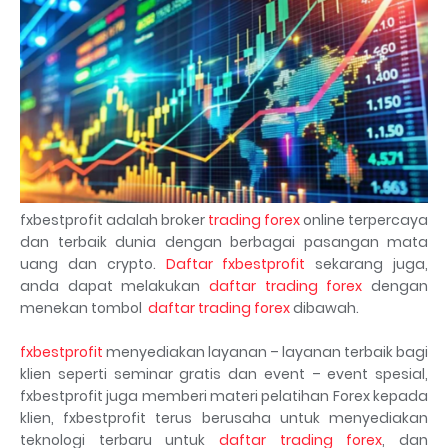
fxbestprofit adalah broker
trading forex
online terpercaya
dan terbaik dunia dengan berbagai pasangan mata
uang dan crypto.
Daftar fxbestprofit
sekarang juga,
anda dapat melakukan
daftar trading forex
dengan
menekan tombol
daftar trading forex
dibawah.
fxbestprofit
menyediakan layanan – layanan terbaik bagi
klien seperti seminar gratis dan event – event spesial,
fxbestprofit juga memberi materi pelatihan Forex kepada
klien, fxbestprofit terus berusaha untuk menyediakan
teknologi terbaru untuk
daftar trading forex
, dan