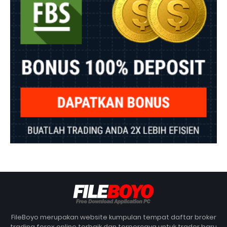
FileBoyo merupakan website kumpulan tempat daftar broker
trading forex online terbaik dan terpercaya untuk trader baru