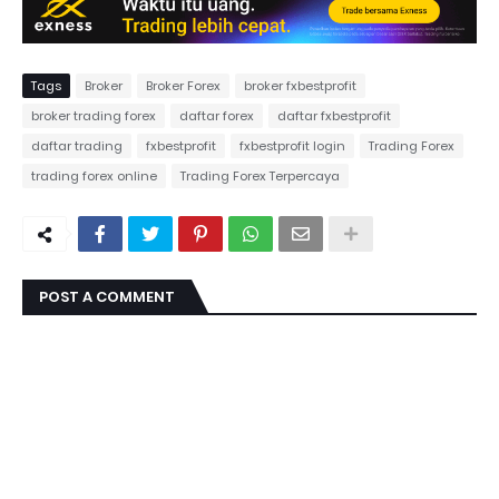
Tags
Broker
Broker Forex
broker fxbestprofit
broker trading forex
daftar forex
daftar fxbestprofit
daftar trading
fxbestprofit
fxbestprofit login
Trading Forex
trading forex online
Trading Forex Terpercaya
POST A COMMENT