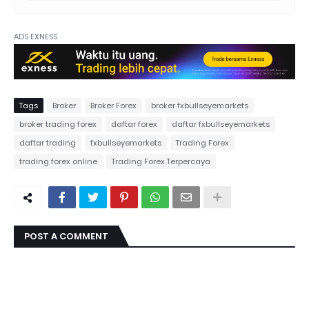
ADS EXNESS
Tags
Broker
Broker Forex
broker fxbullseyemarkets
broker trading forex
daftar forex
daftar fxbullseyemarkets
daftar trading
fxbullseyemarkets
Trading Forex
trading forex online
Trading Forex Terpercaya
POST A COMMENT