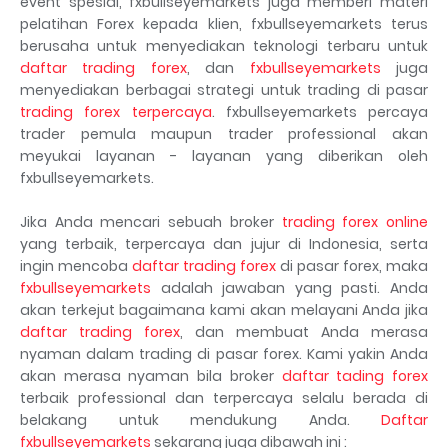
event spesial, fxbullseyemarkets juga memberi materi
pelatihan Forex kepada klien, fxbullseyemarkets terus
berusaha untuk menyediakan teknologi terbaru untuk
daftar trading forex
, dan
fxbullseyemarkets
juga
menyediakan berbagai strategi untuk trading di pasar
trading forex terpercaya
. fxbullseyemarkets percaya
trader pemula maupun trader professional akan
meyukai layanan - layanan yang diberikan oleh
fxbullseyemarkets.
Jika Anda mencari sebuah broker
trading forex online
yang terbaik, terpercaya dan jujur di Indonesia, serta
ingin mencoba
daftar trading forex
di pasar forex, maka
fxbullseyemarkets
adalah jawaban yang pasti. Anda
akan terkejut bagaimana kami akan melayani Anda jika
daftar trading forex
, dan membuat Anda merasa
nyaman dalam trading di pasar forex. Kami yakin Anda
akan merasa nyaman bila broker
daftar tading forex
terbaik professional dan terpercaya selalu berada di
belakang untuk mendukung Anda.
Daftar
fxbullseyemarkets
sekarang juga dibawah ini :