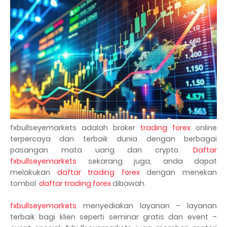
fxbullseyemarkets adalah broker
trading forex
online
terpercaya dan terbaik dunia dengan berbagai
pasangan mata uang dan crypto.
Daftar
fxbullseyemarkets
sekarang juga, anda dapat
melakukan
daftar trading forex
dengan menekan
tombol
daftar trading forex
dibawah.
fxbullseyemarkets
menyediakan layanan – layanan
terbaik bagi klien seperti seminar gratis dan event –