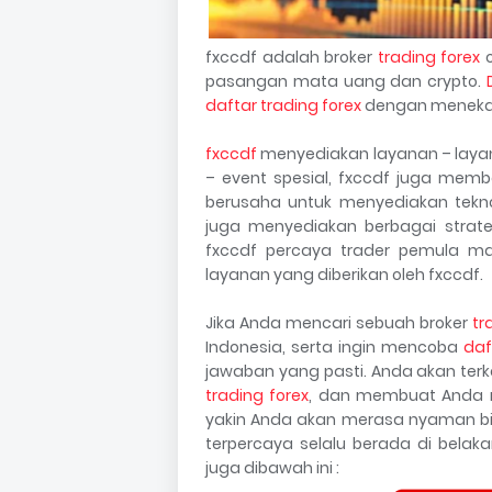
fxccdf adalah broker
trading forex
o
pasangan mata uang dan crypto.
daftar trading forex
dengan meneka
fxccdf
menyediakan layanan – layana
– event spesial, fxccdf juga membe
berusaha untuk menyediakan tekno
juga menyediakan berbagai strate
fxccdf percaya trader pemula ma
layanan yang diberikan oleh fxccdf.
Jika Anda mencari sebuah broker
tr
Indonesia, serta ingin mencoba
daf
jawaban yang pasti. Anda akan ter
trading forex
, dan membuat Anda m
yakin Anda akan merasa nyaman bi
terpercaya selalu berada di bela
juga dibawah ini :