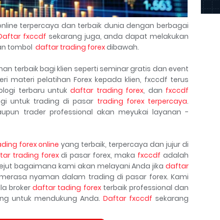
nline terpercaya dan terbaik dunia dengan berbagai
Daftar fxccdf
sekarang juga, anda dapat melakukan
n tombol
daftar trading forex
dibawah.
n terbaik bagi klien seperti seminar gratis dan event
ri materi pelatihan Forex kepada klien, fxccdf terus
logi terbaru untuk
daftar trading forex
, dan
fxccdf
gi untuk trading di pasar
trading forex terpercaya
.
upun trader professional akan meyukai layanan -
ading forex online
yang terbaik, terpercaya dan jujur di
tar trading forex
di pasar forex, maka
fxccdf
adalah
kejut bagaimana kami akan melayani Anda jika
daftar
erasa nyaman dalam trading di pasar forex. Kami
la broker
daftar tading forex
terbaik professional dan
kang untuk mendukung Anda.
Daftar fxccdf
sekarang