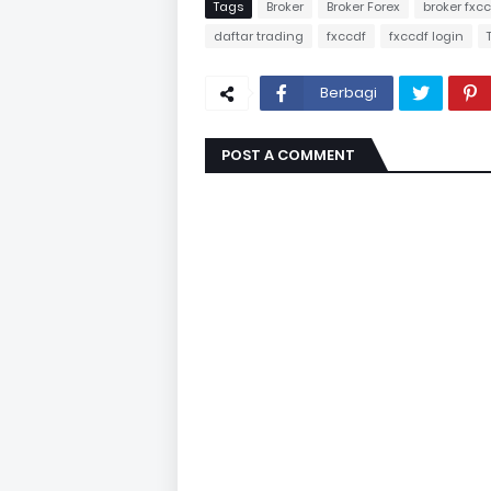
Tags
Broker
Broker Forex
broker fxc
daftar trading
fxccdf
fxccdf login
Berbagi
POST A COMMENT