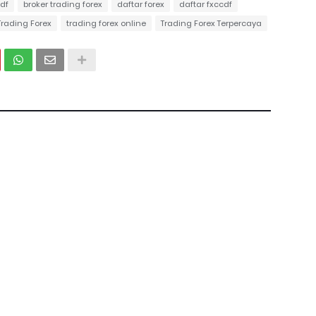
cdf
broker trading forex
daftar forex
daftar fxccdf
Trading Forex
trading forex online
Trading Forex Terpercaya