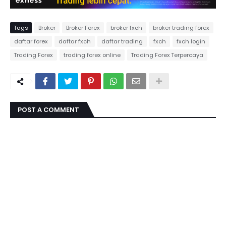
Tags
Broker
Broker Forex
broker fxch
broker trading forex
daftar forex
daftar fxch
daftar trading
fxch
fxch login
Trading Forex
trading forex online
Trading Forex Terpercaya
POST A COMMENT