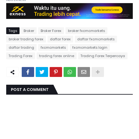
Tags
Broker
Broker Forex
broker fxcmcmarkets
broker trading forex
daftar forex
daftar fxcmcmarkets
daftar trading
fxcmcmarkets
fxcmcmarkets login
Trading Forex
trading forex online
Trading Forex Terpercaya
POST A COMMENT