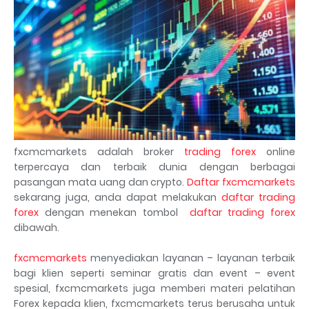
fxcmcmarkets adalah broker
trading forex
online
terpercaya dan terbaik dunia dengan berbagai
pasangan mata uang dan crypto.
Daftar fxcmcmarkets
sekarang juga, anda dapat melakukan
daftar trading
forex
dengan menekan tombol
daftar trading forex
dibawah.
fxcmcmarkets
menyediakan layanan – layanan terbaik
bagi klien seperti seminar gratis dan event – event
spesial, fxcmcmarkets juga memberi materi pelatihan
Forex kepada klien, fxcmcmarkets terus berusaha untuk