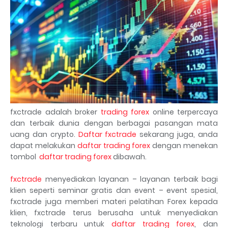
fxctrade adalah broker
trading forex
online terpercaya
dan terbaik dunia dengan berbagai pasangan mata
uang dan crypto.
Daftar fxctrade
sekarang juga, anda
dapat melakukan
daftar trading forex
dengan menekan
tombol
daftar trading forex
dibawah.
fxctrade
menyediakan layanan – layanan terbaik bagi
klien seperti seminar gratis dan event – event spesial,
fxctrade juga memberi materi pelatihan Forex kepada
klien, fxctrade terus berusaha untuk menyediakan
teknologi terbaru untuk
daftar trading forex
, dan