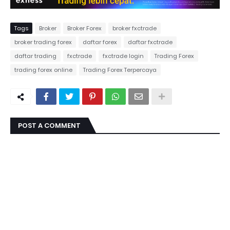
Tags
Broker
Broker Forex
broker fxctrade
broker trading forex
daftar forex
daftar fxctrade
daftar trading
fxctrade
fxctrade login
Trading Forex
trading forex online
Trading Forex Terpercaya
POST A COMMENT