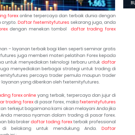
ing forex
online terpercaya dan terbaik dunia dengan
 crypto.
Daftar fxeternityfutures
sekarang juga, anda
orex
dengan menekan tombol
daftar trading forex
 – layanan terbaik bagi klien seperti seminar gratis
tyfutures juga memberi materi pelatihan Forex kepada
saha untuk menyediakan teknologi terbaru untuk
daftar
juga menyediakan berbagai strategi untuk trading di
eternityfutures percaya trader pemula maupun trader
layanan yang diberikan oleh fxeternityfutures.
ading forex online
yang terbaik, terpercaya dan jujur di
ar trading forex
di pasar forex, maka
fxeternityfutures
kan terkejut bagaimana kami akan melayani Anda jika
Anda merasa nyaman dalam trading di pasar forex.
n bila broker
daftar tading forex
terbaik professional
a di belakang untuk mendukung Anda.
Daftar
ah ini :