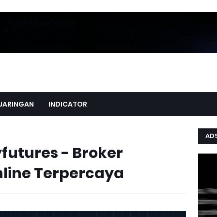
JARINGAN
INDICATOR
AD
yfutures - Broker
nline Terpercaya