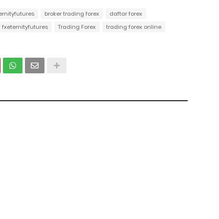
ernityfutures
broker trading forex
daftar forex
fxeternityfutures
Trading Forex
trading forex online