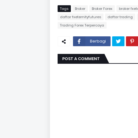
Tags
Broker
Broker Forex
broker fxet
daftar fxeternityfutures
daftar trading
Trading Forex Terpercaya
Berbagi
POST A COMMENT