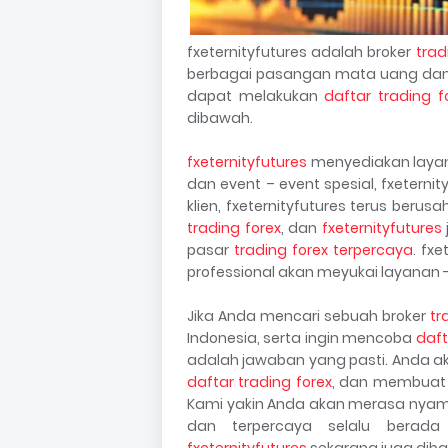
fxeternityfutures adalah broker
trad
berbagai pasangan mata uang dan
dapat melakukan
daftar trading f
dibawah.
fxeternityfutures
menyediakan layanan
dan event – event spesial, fxeterni
klien, fxeternityfutures terus beru
trading forex
, dan
fxeternityfutures
pasar
trading forex terpercaya
. fx
professional akan meyukai layanan - 
Jika Anda mencari sebuah broker
tr
Indonesia, serta ingin mencoba
daft
adalah jawaban yang pasti. Anda a
daftar trading forex
, dan membuat 
Kami yakin Anda akan merasa nyama
dan terpercaya selalu berad
fxeternityfutures
sekarang juga dibaw