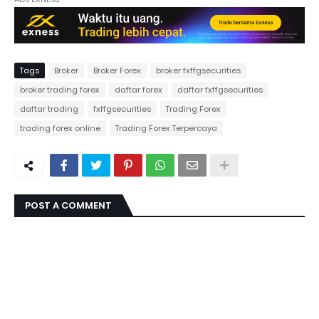
Tags
Broker
Broker Forex
broker fxffgsecurities
broker trading forex
daftar forex
daftar fxffgsecurities
daftar trading
fxffgsecurities
Trading Forex
trading forex online
Trading Forex Terpercaya
POST A COMMENT