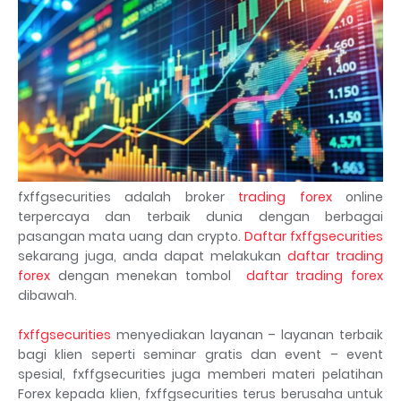
fxffgsecurities adalah broker
trading forex
online
terpercaya dan terbaik dunia dengan berbagai
pasangan mata uang dan crypto.
Daftar fxffgsecurities
sekarang juga, anda dapat melakukan
daftar trading
forex
dengan menekan tombol
daftar trading forex
dibawah.
fxffgsecurities
menyediakan layanan – layanan terbaik
bagi klien seperti seminar gratis dan event – event
spesial, fxffgsecurities juga memberi materi pelatihan
Forex kepada klien, fxffgsecurities terus berusaha untuk