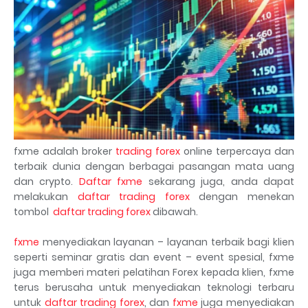
fxme adalah broker
trading forex
online terpercaya dan
terbaik dunia dengan berbagai pasangan mata uang
dan crypto.
Daftar fxme
sekarang juga, anda dapat
melakukan
daftar trading forex
dengan menekan
tombol
daftar trading forex
dibawah.
fxme
menyediakan layanan – layanan terbaik bagi klien
seperti seminar gratis dan event – event spesial, fxme
juga memberi materi pelatihan Forex kepada klien, fxme
terus berusaha untuk menyediakan teknologi terbaru
untuk
daftar trading forex
, dan
fxme
juga menyediakan