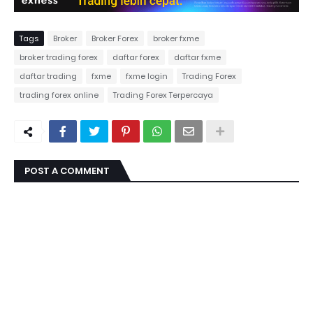
Tags
Broker
Broker Forex
broker fxme
broker trading forex
daftar forex
daftar fxme
daftar trading
fxme
fxme login
Trading Forex
trading forex online
Trading Forex Terpercaya
POST A COMMENT