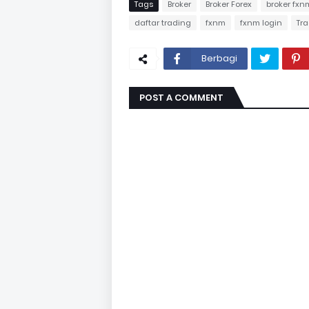
Tags
Broker
Broker Forex
broker fxn
daftar trading
fxnm
fxnm login
Tra
Berbagi
POST A COMMENT