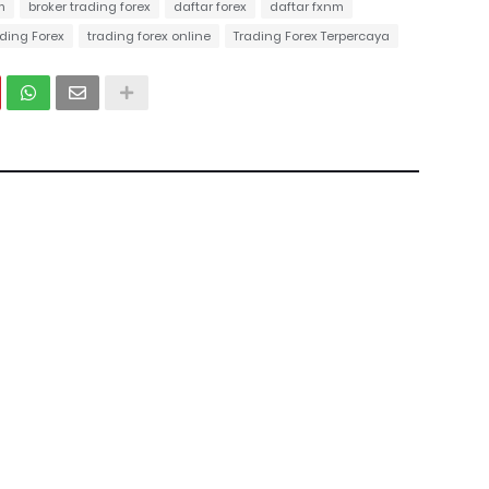
m
broker trading forex
daftar forex
daftar fxnm
ding Forex
trading forex online
Trading Forex Terpercaya