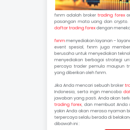
fxnm adalah broker
trading forex
on
pasangan mata uang dan crypto.
daftar trading forex
dengan meneka
fxnm
menyediakan layanan – layanan 
event spesial, fxnm juga memberi
berusaha untuk menyediakan teknol
menyediakan berbagai strategi un
percaya trader pemula maupun tr
yang diberikan oleh fxnm.
Jika Anda mencari sebuah broker
tr
Indonesia, serta ingin mencoba
daf
jawaban yang pasti. Anda akan ter
trading forex
, dan membuat Anda m
yakin Anda akan merasa nyaman bi
terpercaya selalu berada di belak
dibawah ini :