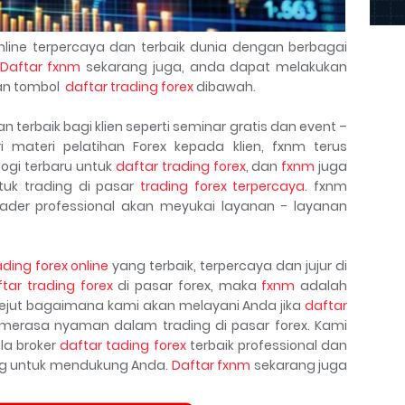
line terpercaya dan terbaik dunia dengan berbagai
Daftar fxnm
sekarang juga, anda dapat melakukan
n tombol
daftar trading forex
dibawah.
terbaik bagi klien seperti seminar gratis dan event –
 materi pelatihan Forex kepada klien, fxnm terus
ogi terbaru untuk
daftar trading forex
, dan
fxnm
juga
tuk trading di pasar
trading forex terpercaya
. fxnm
ader professional akan meyukai layanan - layanan
ading forex online
yang terbaik, terpercaya dan jujur di
tar trading forex
di pasar forex, maka
fxnm
adalah
kejut bagaimana kami akan melayani Anda jika
daftar
erasa nyaman dalam trading di pasar forex. Kami
la broker
daftar tading forex
terbaik professional dan
ang untuk mendukung Anda.
Daftar fxnm
sekarang juga