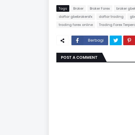
Tags
Broker
Broker Forex
broker gbe
daftar gbebrokersfx
daftar trading
gb
trading forex online
Trading Forex Terpe
Berbagi
POST A COMMENT