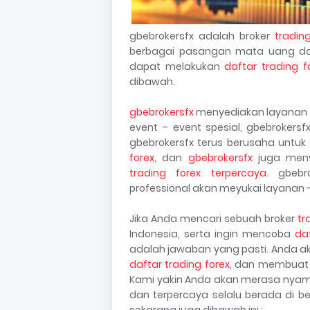
gbebrokersfx adalah broker
tradin
berbagai pasangan mata uang da
dapat melakukan
daftar trading f
dibawah.
gbebrokersfx
menyediakan layanan – 
event – event spesial, gbebrokersf
gbebrokersfx terus berusaha untuk
forex
, dan
gbebrokersfx
juga menye
trading forex terpercaya
. gbebr
professional akan meyukai layanan -
Jika Anda mencari sebuah broker
tr
Indonesia, serta ingin mencoba
daf
adalah jawaban yang pasti. Anda a
daftar trading forex
, dan membuat 
Kami yakin Anda akan merasa nyama
dan terpercaya selalu berada di 
sekarang juga dibawah ini :