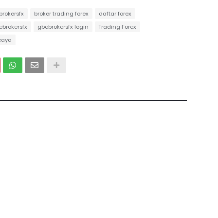
brokersfx
broker trading forex
daftar forex
ebrokersfx
gbebrokersfx login
Trading Forex
rcaya