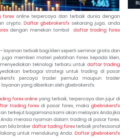
g forex
online terpercaya dan terbaik dunia dengan
n crypto.
Daftar gbebrokersfx
sekarang juga, anda
orex
dengan menekan tombol
daftar trading forex
layanan terbaik bagi klien seperti seminar gratis dan
x juga memberi materi pelatihan Forex kepada klien,
 menyediakan teknologi terbaru untuk
daftar trading
diakan berbagai strategi untuk trading di pasar
okersfx percaya trader pemula maupun trader
 layanan yang diberikan oleh gbebrokersfx.
ading forex online
yang terbaik, terpercaya dan jujur di
tar trading forex
di pasar forex, maka
gbebrokersfx
kan terkejut bagaimana kami akan melayani Anda jika
Anda merasa nyaman dalam trading di pasar forex.
n bila broker
daftar tading forex
terbaik professional
belakang untuk mendukung Anda.
Daftar gbebrokersfx