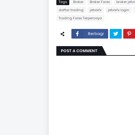
Tags
Broker
Broker Forex
broker jetvi
daftar trading
jetvixfx
jetvixfx login
Trading Forex Terpercaya
Berbagi
POST A COMMENT