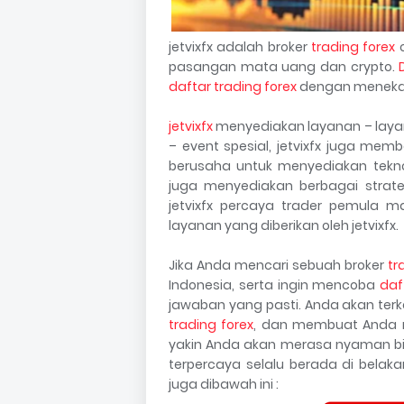
jetvixfx adalah broker
trading forex
o
pasangan mata uang dan crypto.
daftar trading forex
dengan meneka
jetvixfx
menyediakan layanan – layana
– event spesial, jetvixfx juga membe
berusaha untuk menyediakan tekno
juga menyediakan berbagai strate
jetvixfx percaya trader pemula m
layanan yang diberikan oleh jetvixfx.
Jika Anda mencari sebuah broker
tr
Indonesia, serta ingin mencoba
daf
jawaban yang pasti. Anda akan ter
trading forex
, dan membuat Anda m
yakin Anda akan merasa nyaman bi
terpercaya selalu berada di bela
juga dibawah ini :