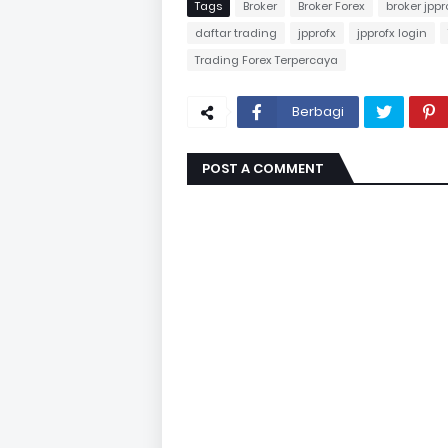
Tags
Broker
Broker Forex
broker jppr
daftar trading
jpprofx
jpprofx login
Trading Forex Terpercaya
Berbagi
POST A COMMENT