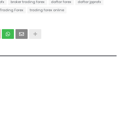
ofx
broker trading forex
daftar forex
daftar jpprofx
Trading Forex
trading forex online