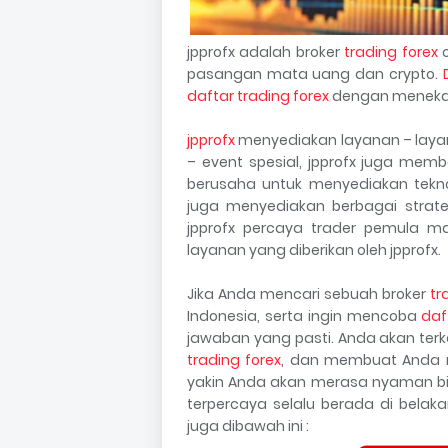
jpprofx adalah broker
trading forex
o
pasangan mata uang dan crypto.
daftar trading forex
dengan meneka
jpprofx
menyediakan layanan – layana
– event spesial, jpprofx juga membe
berusaha untuk menyediakan tekno
juga menyediakan berbagai strate
jpprofx percaya trader pemula m
layanan yang diberikan oleh jpprofx.
Jika Anda mencari sebuah broker
tr
Indonesia, serta ingin mencoba
daf
jawaban yang pasti. Anda akan ter
trading forex
, dan membuat Anda m
yakin Anda akan merasa nyaman bi
terpercaya selalu berada di bela
juga dibawah ini :