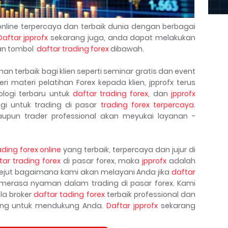
nline terpercaya dan terbaik dunia dengan berbagai
Daftar jpprofx
sekarang juga, anda dapat melakukan
n tombol
daftar trading forex
dibawah.
n terbaik bagi klien seperti seminar gratis dan event
ri materi pelatihan Forex kepada klien, jpprofx terus
logi terbaru untuk
daftar trading forex
, dan
jpprofx
gi untuk trading di pasar
trading forex terpercaya
.
aupun trader professional akan meyukai layanan -
ading forex online
yang terbaik, terpercaya dan jujur di
tar trading forex
di pasar forex, maka
jpprofx
adalah
kejut bagaimana kami akan melayani Anda jika
daftar
erasa nyaman dalam trading di pasar forex. Kami
la broker
daftar tading forex
terbaik professional dan
kang untuk mendukung Anda.
Daftar jpprofx
sekarang