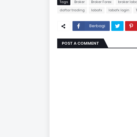
Tags
Broker
Broker Forex
broker lab
daftar trading
labafx
labafx login
Berbagi
POST A COMMENT