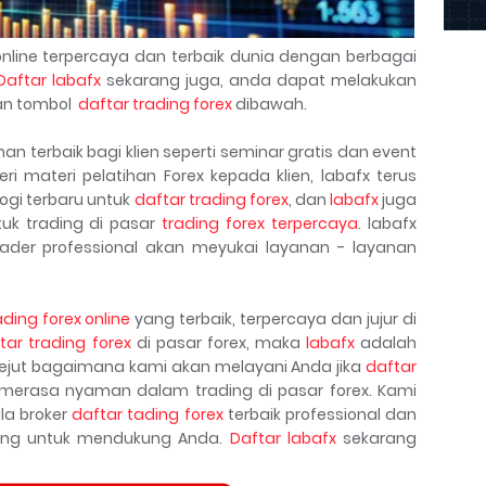
nline terpercaya dan terbaik dunia dengan berbagai
Daftar labafx
sekarang juga, anda dapat melakukan
n tombol
daftar trading forex
dibawah.
 terbaik bagi klien seperti seminar gratis dan event
ri materi pelatihan Forex kepada klien, labafx terus
ogi terbaru untuk
daftar trading forex
, dan
labafx
juga
uk trading di pasar
trading forex terpercaya
. labafx
ader professional akan meyukai layanan - layanan
ading forex online
yang terbaik, terpercaya dan jujur di
tar trading forex
di pasar forex, maka
labafx
adalah
kejut bagaimana kami akan melayani Anda jika
daftar
erasa nyaman dalam trading di pasar forex. Kami
la broker
daftar tading forex
terbaik professional dan
kang untuk mendukung Anda.
Daftar labafx
sekarang