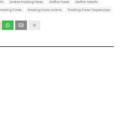
afx
broker trading forex
daftar forex
daftar labafx
Trading Forex
trading forex online
Trading Forex Terpercaya