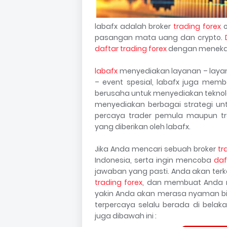
labafx adalah broker
trading forex
o
pasangan mata uang dan crypto.
daftar trading forex
dengan meneka
labafx
menyediakan layanan – layanan
– event spesial, labafx juga membe
berusaha untuk menyediakan teknol
menyediakan berbagai strategi unt
percaya trader pemula maupun tr
yang diberikan oleh labafx.
Jika Anda mencari sebuah broker
tr
Indonesia, serta ingin mencoba
daf
jawaban yang pasti. Anda akan ter
trading forex
, dan membuat Anda m
yakin Anda akan merasa nyaman bi
terpercaya selalu berada di bela
juga dibawah ini :