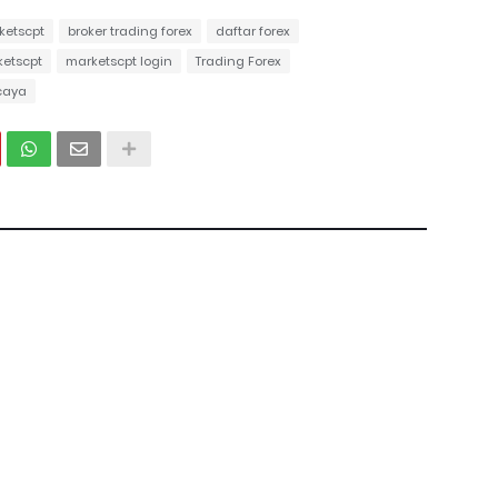
ketscpt
broker trading forex
daftar forex
etscpt
marketscpt login
Trading Forex
rcaya