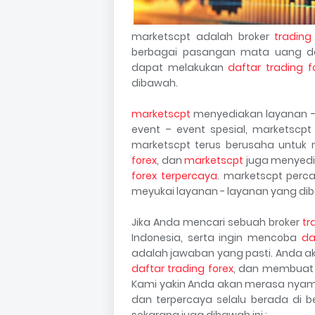
marketscpt adalah broker
trading
berbagai pasangan mata uang d
dapat melakukan
daftar trading f
dibawah.
marketscpt
menyediakan layanan – l
event – event spesial, marketscpt
marketscpt terus berusaha untuk 
forex
, dan
marketscpt
juga menyedia
forex terpercaya
. marketscpt perc
meyukai layanan - layanan yang dib
Jika Anda mencari sebuah broker
tr
Indonesia, serta ingin mencoba
da
adalah jawaban yang pasti. Anda a
daftar trading forex
, dan membuat 
Kami yakin Anda akan merasa nyama
dan terpercaya selalu berada di
sekarang juga dibawah ini :