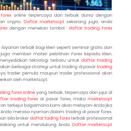
 forex
online terpercaya dan terbaik dunia dengan
an crypto.
Daftar marketscpt
sekarang juga, anda
orex
dengan menekan tombol
daftar trading forex
ayanan terbaik bagi klien seperti seminar gratis dan
 juga memberi materi pelatihan Forex kepada klien,
menyediakan teknologi terbaru untuk
daftar trading
kan berbagai strategi untuk trading di pasar
trading
aya trader pemula maupun trader professional akan
erikan oleh marketscpt.
ading forex online
yang terbaik, terpercaya dan jujur di
ftar trading forex
di pasar forex, maka
marketscpt
kan terkejut bagaimana kami akan melayani Anda jika
Anda merasa nyaman dalam trading di pasar forex.
n bila broker
daftar tading forex
terbaik professional
 belakang untuk mendukung Anda.
Daftar marketscpt