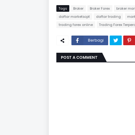
Tags
Broker
Broker Forex
broker mar
daftar marketscpt
daftar trading
mark
trading forex online
Trading Forex Terpe
Berbagi
POST A COMMENT