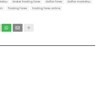
ketsu
broker trading forex
daftar forex
daftar marketsu
in
Trading Forex
trading forex online