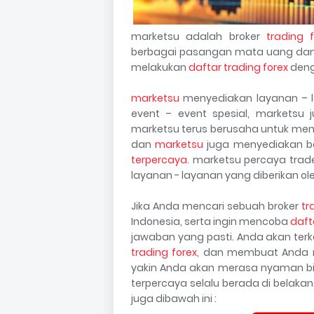
marketsu adalah broker
trading f
berbagai pasangan mata uang dan
melakukan
daftar trading forex
deng
marketsu
menyediakan layanan – lay
event – event spesial, marketsu 
marketsu terus berusaha untuk men
dan
marketsu
juga menyediakan ber
terpercaya
. marketsu percaya trad
layanan - layanan yang diberikan ol
Jika Anda mencari sebuah broker
tr
Indonesia, serta ingin mencoba
daft
jawaban yang pasti. Anda akan ter
trading forex
, dan membuat Anda m
yakin Anda akan merasa nyaman bi
terpercaya selalu berada di belak
juga dibawah ini :