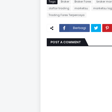
Tags
Broker
Broker Forex
broker mar
daftar trading
marketsu
marketsu log
Trading Forex Terpercaya
Berbagi
POST A COMMENT