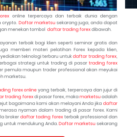
orex
online terpercaya dan terbaik dunia dengan
 crypto.
Daftar marketsu
sekarang juga, anda dapat
an menekan tombol
daftar trading forex
dibawah.
anan terbaik bagi klien seperti seminar gratis dan
juga memberi materi pelatihan Forex kepada klien,
yediakan teknologi terbaru untuk
daftar trading forex
,
bagai strategi untuk trading di pasar
trading forex
er pemula maupun trader professional akan meyukai
eh marketsu.
ading forex online
yang terbaik, terpercaya dan jujur di
ar trading forex
di pasar forex, maka
marketsu
adalah
kejut bagaimana kami akan melayani Anda jika
daftar
erasa nyaman dalam trading di pasar forex. Kami
la broker
daftar tading forex
terbaik professional dan
ang untuk mendukung Anda.
Daftar marketsu
sekarang