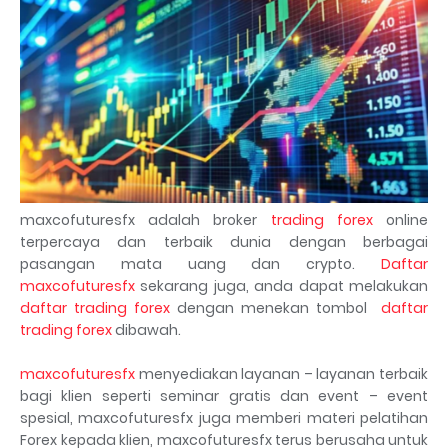
maxcofuturesfx adalah broker
trading forex
online
terpercaya dan terbaik dunia dengan berbagai
pasangan mata uang dan crypto.
Daftar
maxcofuturesfx
sekarang juga, anda dapat melakukan
daftar trading forex
dengan menekan tombol
daftar
trading forex
dibawah.
maxcofuturesfx
menyediakan layanan – layanan terbaik
bagi klien seperti seminar gratis dan event – event
spesial, maxcofuturesfx juga memberi materi pelatihan
Forex kepada klien, maxcofuturesfx terus berusaha untuk