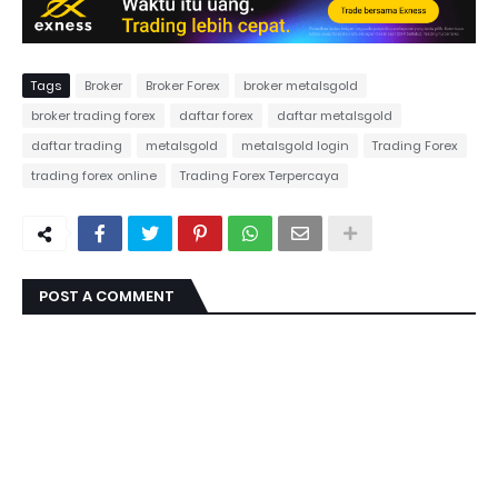
Tags
Broker
Broker Forex
broker metalsgold
broker trading forex
daftar forex
daftar metalsgold
daftar trading
metalsgold
metalsgold login
Trading Forex
trading forex online
Trading Forex Terpercaya
POST A COMMENT