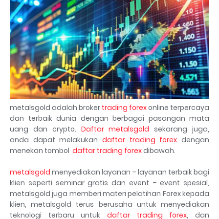
metalsgold adalah broker
trading forex
online terpercaya
dan terbaik dunia dengan berbagai pasangan mata
uang dan crypto.
Daftar metalsgold
sekarang juga,
anda dapat melakukan
daftar trading forex
dengan
menekan tombol
daftar trading forex
dibawah.
metalsgold
menyediakan layanan – layanan terbaik bagi
klien seperti seminar gratis dan event – event spesial,
metalsgold juga memberi materi pelatihan Forex kepada
klien, metalsgold terus berusaha untuk menyediakan
teknologi terbaru untuk
daftar trading forex
, dan