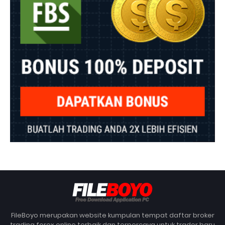
FileBoyo merupakan website kumpulan tempat daftar broker
trading forex online terbaik dan terpercaya untuk trader baru