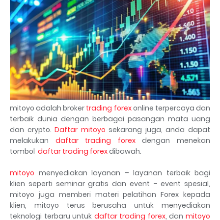
mitoyo adalah broker
trading forex
online terpercaya dan
terbaik dunia dengan berbagai pasangan mata uang
dan crypto.
Daftar mitoyo
sekarang juga, anda dapat
melakukan
daftar trading forex
dengan menekan
tombol
daftar trading forex
dibawah.
mitoyo
menyediakan layanan – layanan terbaik bagi
klien seperti seminar gratis dan event – event spesial,
mitoyo juga memberi materi pelatihan Forex kepada
klien, mitoyo terus berusaha untuk menyediakan
teknologi terbaru untuk
daftar trading forex
, dan
mitoyo