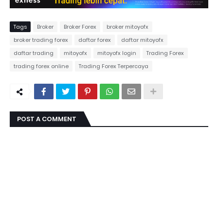
Tags
Broker
Broker Forex
broker mitoyofx
broker trading forex
daftar forex
daftar mitoyofx
daftar trading
mitoyofx
mitoyofx login
Trading Forex
trading forex online
Trading Forex Terpercaya
POST A COMMENT