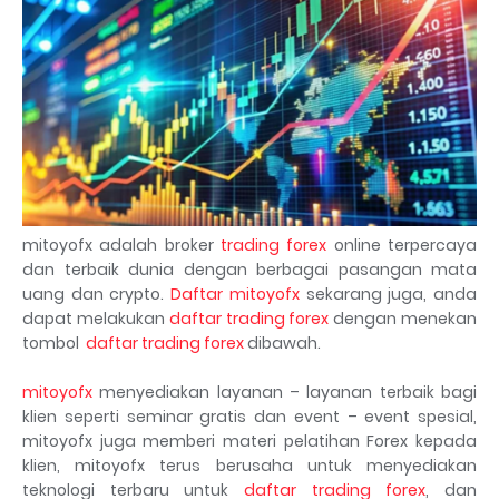
mitoyofx adalah broker
trading forex
online terpercaya
dan terbaik dunia dengan berbagai pasangan mata
uang dan crypto.
Daftar mitoyofx
sekarang juga, anda
dapat melakukan
daftar trading forex
dengan menekan
tombol
daftar trading forex
dibawah.
mitoyofx
menyediakan layanan – layanan terbaik bagi
klien seperti seminar gratis dan event – event spesial,
mitoyofx juga memberi materi pelatihan Forex kepada
klien, mitoyofx terus berusaha untuk menyediakan
teknologi terbaru untuk
daftar trading forex
, dan