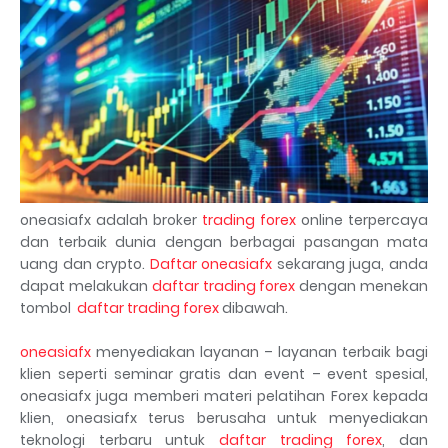
oneasiafx adalah broker
trading forex
online terpercaya
dan terbaik dunia dengan berbagai pasangan mata
uang dan crypto.
Daftar oneasiafx
sekarang juga, anda
dapat melakukan
daftar trading forex
dengan menekan
tombol
daftar trading forex
dibawah.
oneasiafx
menyediakan layanan – layanan terbaik bagi
klien seperti seminar gratis dan event – event spesial,
oneasiafx juga memberi materi pelatihan Forex kepada
klien, oneasiafx terus berusaha untuk menyediakan
teknologi terbaru untuk
daftar trading forex
, dan