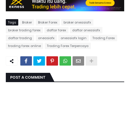
Tags
Broker
Broker Forex
broker oneasiafx
broker trading forex
daftar forex
daftar oneasiafx
daftar trading
oneasiafx
oneasiafx login
Trading Forex
trading forex online
Trading Forex Terpercaya
POST A COMMENT