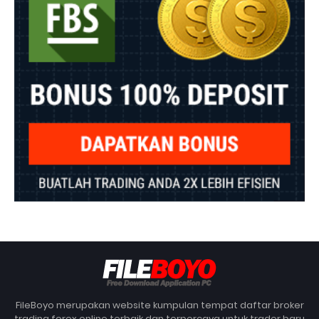
FileBoyo merupakan website kumpulan tempat daftar broker
trading forex online terbaik dan terpercaya untuk trader baru