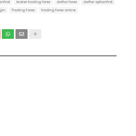
onfirst
broker trading forex
daftar forex
daftar optionfirst
ogin
Trading Forex
trading forex online