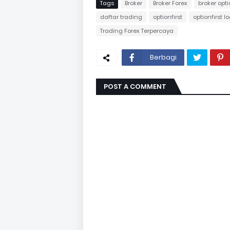
Tags
Broker
Broker Forex
broker opti
daftar trading
optionfirst
optionfirst l
Trading Forex Terpercaya
Berbagi
POST A COMMENT