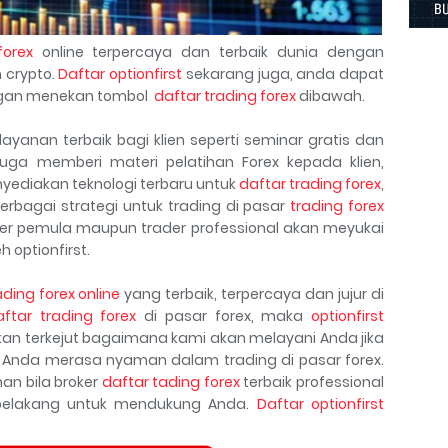
forex
online terpercaya dan terbaik dunia dengan
 crypto.
Daftar optionfirst
sekarang juga, anda dapat
an menekan tombol
daftar trading forex
dibawah.
yanan terbaik bagi klien seperti seminar gratis dan
t juga memberi materi pelatihan Forex kepada klien,
nyediakan teknologi terbaru untuk
daftar trading forex
,
rbagai strategi untuk trading di pasar
trading forex
ader pemula maupun trader professional akan meyukai
 optionfirst.
ading forex online
yang terbaik, terpercaya dan jujur di
aftar trading forex
di pasar forex, maka
optionfirst
kan terkejut bagaimana kami akan melayani Anda jika
Anda merasa nyaman dalam trading di pasar forex.
n bila broker
daftar tading forex
terbaik professional
 belakang untuk mendukung Anda.
Daftar optionfirst