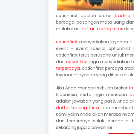
optionfirst adalah broker
trading 
berbagai pasangan mata uang dan
melakukan
daftar trading forex
deng
optionfirst
menyediakan layanan – la
event – event spesial, optionfirs
optionfirst terus berusaha untuk me
dan
optionfirst
juga menyediakan be
terpercaya
. optionfirst percaya tr
layanan - layanan yang diberikan oleh
Jika Anda mencari sebuah broker
tr
Indonesia, serta ingin mencoba
d
adalah jawaban yang pasti. Anda a
daftar trading forex
, dan membuat 
Kami yakin Anda akan merasa nyama
dan terpercaya selalu berada di
sekarang juga dibawah ini :