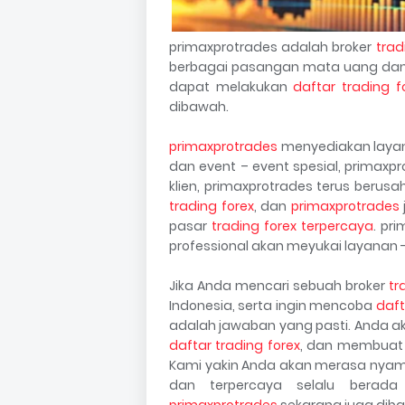
primaxprotrades adalah broker
trad
berbagai pasangan mata uang dan
dapat melakukan
daftar trading f
dibawah.
primaxprotrades
menyediakan layanan
dan event – event spesial, primaxp
klien, primaxprotrades terus berus
trading forex
, dan
primaxprotrades
pasar
trading forex terpercaya
. pr
professional akan meyukai layanan -
Jika Anda mencari sebuah broker
tr
Indonesia, serta ingin mencoba
daft
adalah jawaban yang pasti. Anda a
daftar trading forex
, dan membuat 
Kami yakin Anda akan merasa nyama
dan terpercaya selalu berad
primaxprotrades
sekarang juga dibaw