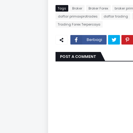
Tags
Broker
Broker Forex
broker pri
daftar primaxprotrades
daftar trading
Trading Forex Terpercaya
Berbagi
POST A COMMENT