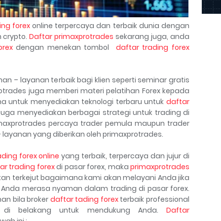
ing forex
online terpercaya dan terbaik dunia dengan
 crypto.
Daftar primaxprotrades
sekarang juga, anda
orex
dengan menekan tombol
daftar trading forex
 – layanan terbaik bagi klien seperti seminar gratis
rotrades juga memberi materi pelatihan Forex kepada
aha untuk menyediakan teknologi terbaru untuk
daftar
juga menyediakan berbagai strategi untuk trading di
imaxprotrades percaya trader pemula maupun trader
 layanan yang diberikan oleh primaxprotrades.
ading forex online
yang terbaik, terpercaya dan jujur di
ar trading forex
di pasar forex, maka
primaxprotrades
kan terkejut bagaimana kami akan melayani Anda jika
Anda merasa nyaman dalam trading di pasar forex.
n bila broker
daftar tading forex
terbaik professional
a di belakang untuk mendukung Anda.
Daftar
ah ini :