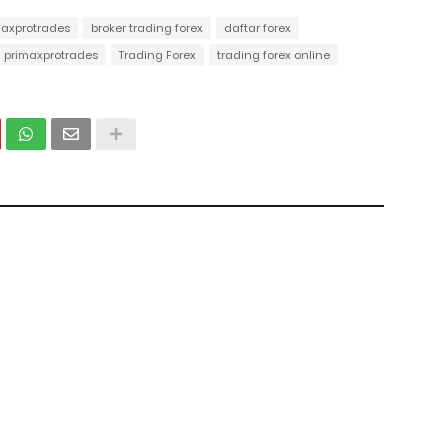
maxprotrades
broker trading forex
daftar forex
primaxprotrades
Trading Forex
trading forex online