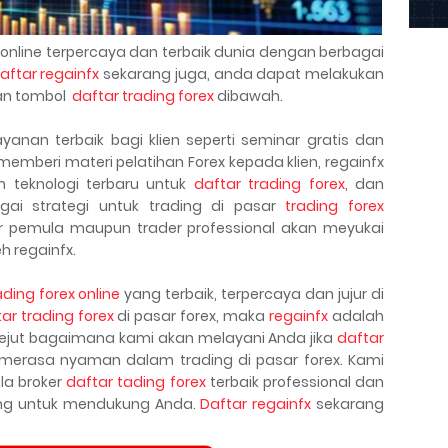
online terpercaya dan terbaik dunia dengan berbagai
aftar regainfx
sekarang juga, anda dapat melakukan
n tombol
daftar trading forex
dibawah.
anan terbaik bagi klien seperti seminar gratis dan
 memberi materi pelatihan Forex kepada klien, regainfx
 teknologi terbaru untuk
daftar trading forex
, dan
ai strategi untuk trading di pasar
trading forex
er pemula maupun trader professional akan meyukai
h regainfx.
ading forex online
yang terbaik, terpercaya dan jujur di
ar trading forex
di pasar forex, maka
regainfx
adalah
kejut bagaimana kami akan melayani Anda jika
daftar
erasa nyaman dalam trading di pasar forex. Kami
la broker
daftar tading forex
terbaik professional dan
kang untuk mendukung Anda.
Daftar regainfx
sekarang