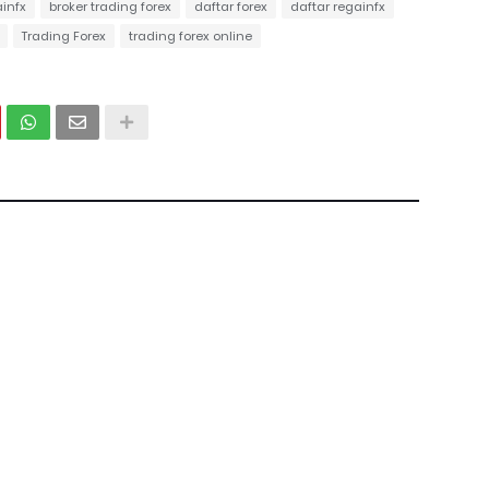
ainfx
broker trading forex
daftar forex
daftar regainfx
Trading Forex
trading forex online