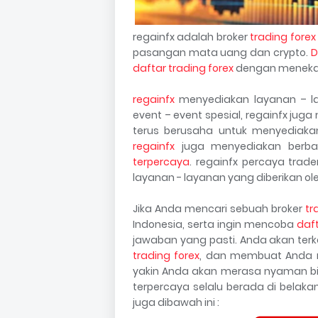
regainfx adalah broker
trading forex
pasangan mata uang dan crypto.
D
daftar trading forex
dengan meneka
regainfx
menyediakan layanan – lay
event – event spesial, regainfx juga
terus berusaha untuk menyediakan
regainfx
juga menyediakan berbag
terpercaya
. regainfx percaya trad
layanan - layanan yang diberikan ole
Jika Anda mencari sebuah broker
tr
Indonesia, serta ingin mencoba
daft
jawaban yang pasti. Anda akan ter
trading forex
, dan membuat Anda m
yakin Anda akan merasa nyaman bi
terpercaya selalu berada di bela
juga dibawah ini :