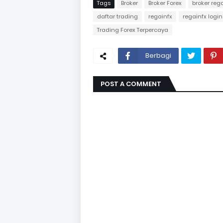
Tags
Broker
Broker Forex
broker reg
daftar trading
regainfx
regainfx login
Trading Forex Terpercaya
Berbagi
POST A COMMENT