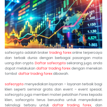
safecrypto adalah broker
trading forex
online terpercaya
dan terbaik dunia dengan berbagai pasangan mata
uang dan crypto.
Daftar safecrypto
sekarang juga, anda
dapat melakukan
daftar trading forex
dengan menekan
tombol
daftar trading forex
dibawah.
safecrypto
menyediakan layanan – layanan terbaik bagi
klien seperti seminar gratis dan event – event spesial,
safecrypto juga memberi materi pelatihan Forex kepada
klien, safecrypto terus berusaha untuk menyediakan
teknologi terbaru untuk
daftar trading forex
, dan