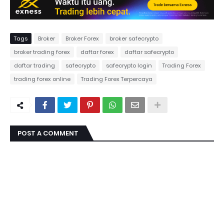
Tags
Broker
Broker Forex
broker safecrypto
broker trading forex
daftar forex
daftar safecrypto
daftar trading
safecrypto
safecrypto login
Trading Forex
trading forex online
Trading Forex Terpercaya
POST A COMMENT