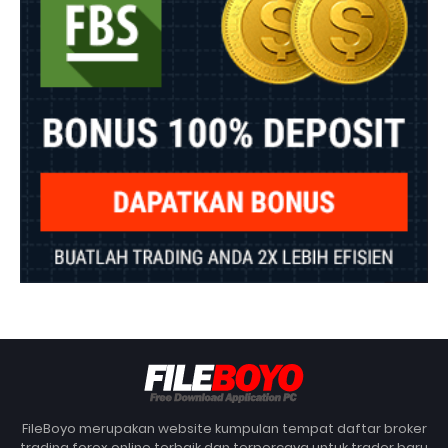
FileBoyo merupakan website kumpulan tempat daftar broker
trading forex online terbaik dan terpercaya untuk trader baru