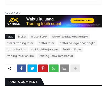
ADS EXNESS
Tags
Broker
Broker Forex
broker solidgoldberjangka
broker trading forex
daftar forex
daftar solidgoldberjangka
daftar trading
solidgoldberjangka
Trading Forex
trading forex online
Trading Forex Terpercaya
POST A COMMENT