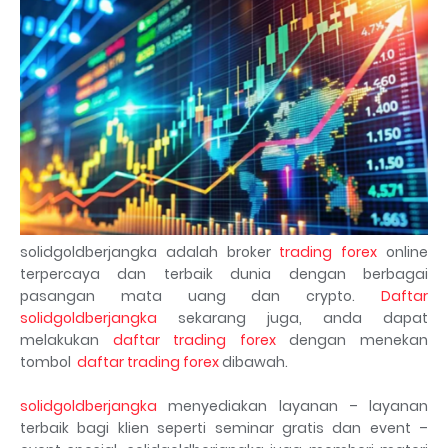
solidgoldberjangka adalah broker
trading forex
online
terpercaya dan terbaik dunia dengan berbagai
pasangan mata uang dan crypto.
Daftar
solidgoldberjangka
sekarang juga, anda dapat
melakukan
daftar trading forex
dengan menekan
tombol
daftar trading forex
dibawah.
solidgoldberjangka
menyediakan layanan – layanan
terbaik bagi klien seperti seminar gratis dan event –