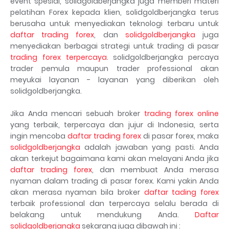
event spesial, solidgoldberjangka juga memberi materi
pelatihan Forex kepada klien, solidgoldberjangka terus
berusaha untuk menyediakan teknologi terbaru untuk
daftar trading forex
, dan
solidgoldberjangka
juga
menyediakan berbagai strategi untuk trading di pasar
trading forex terpercaya
. solidgoldberjangka percaya
trader pemula maupun trader professional akan
meyukai layanan - layanan yang diberikan oleh
solidgoldberjangka.
Jika Anda mencari sebuah broker
trading forex online
yang terbaik, terpercaya dan jujur di Indonesia, serta
ingin mencoba
daftar trading forex
di pasar forex, maka
solidgoldberjangka
adalah jawaban yang pasti. Anda
akan terkejut bagaimana kami akan melayani Anda jika
daftar trading forex
, dan membuat Anda merasa
nyaman dalam trading di pasar forex. Kami yakin Anda
akan merasa nyaman bila broker
daftar tading forex
terbaik professional dan terpercaya selalu berada di
belakang untuk mendukung Anda.
Daftar
solidgoldberjangka
sekarang juga dibawah ini :