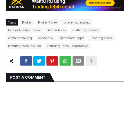
Tags
Broker
Broker Forex
broker spreadex
broker trading forex
daftar forex
daftar spreadex
daftar trading
spreadex
spreadex login
Trading Forex
trading forex online
Trading Forex Terpercaya
POST A COMMENT