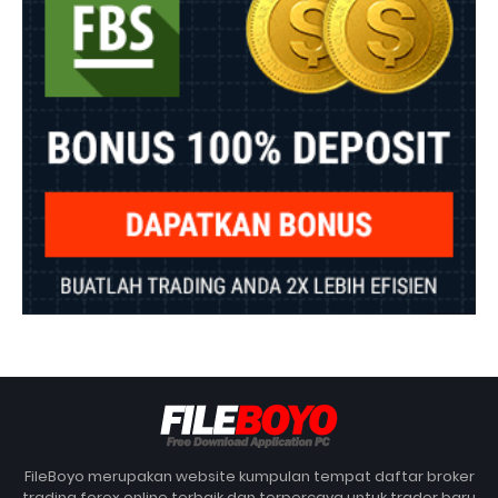
FileBoyo merupakan website kumpulan tempat daftar broker
trading forex online terbaik dan terpercaya untuk trader baru