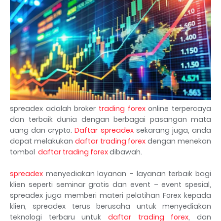
spreadex adalah broker
trading forex
online terpercaya
dan terbaik dunia dengan berbagai pasangan mata
uang dan crypto.
Daftar spreadex
sekarang juga, anda
dapat melakukan
daftar trading forex
dengan menekan
tombol
daftar trading forex
dibawah.
spreadex
menyediakan layanan – layanan terbaik bagi
klien seperti seminar gratis dan event – event spesial,
spreadex juga memberi materi pelatihan Forex kepada
klien, spreadex terus berusaha untuk menyediakan
teknologi terbaru untuk
daftar trading forex
, dan