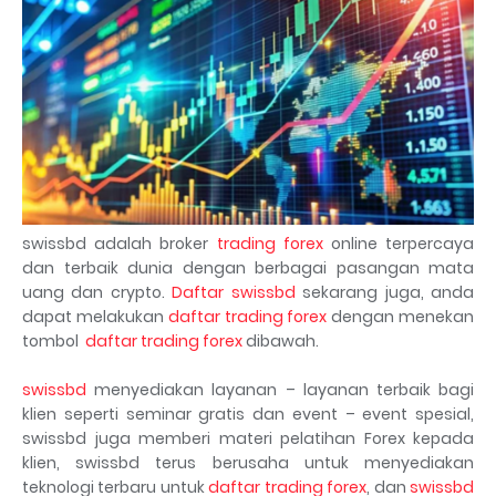
swissbd adalah broker
trading forex
online terpercaya
dan terbaik dunia dengan berbagai pasangan mata
uang dan crypto.
Daftar swissbd
sekarang juga, anda
dapat melakukan
daftar trading forex
dengan menekan
tombol
daftar trading forex
dibawah.
swissbd
menyediakan layanan – layanan terbaik bagi
klien seperti seminar gratis dan event – event spesial,
swissbd juga memberi materi pelatihan Forex kepada
klien, swissbd terus berusaha untuk menyediakan
teknologi terbaru untuk
daftar trading forex
, dan
swissbd