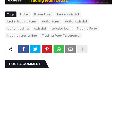
Tags
Broker
Broker Forex
broker swissbd
broker trading forex
daftar forex
daftar swissbd
daftar trading
swissbd
swissbd login
Trading Forex
trading forex online
Trading Forex Terpercaya
POST A COMMENT