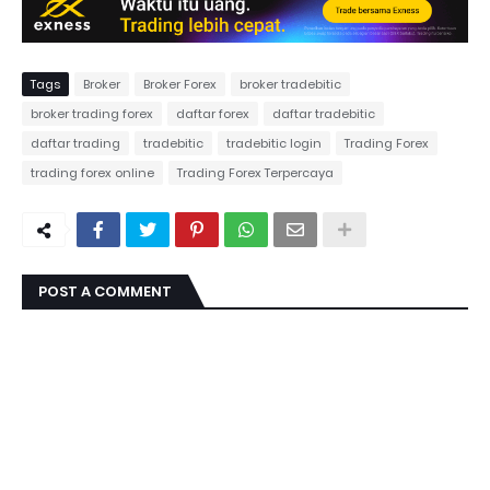
Tags
Broker
Broker Forex
broker tradebitic
broker trading forex
daftar forex
daftar tradebitic
daftar trading
tradebitic
tradebitic login
Trading Forex
trading forex online
Trading Forex Terpercaya
POST A COMMENT