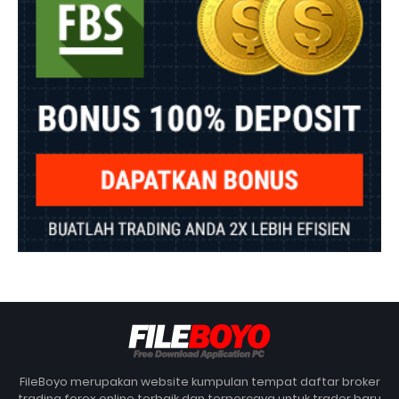
FileBoyo merupakan website kumpulan tempat daftar broker
trading forex online terbaik dan terpercaya untuk trader baru