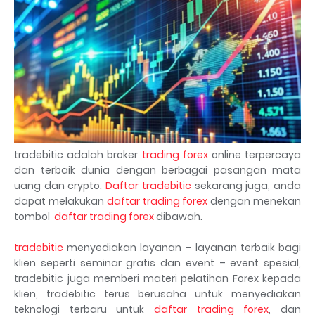
tradebitic adalah broker
trading forex
online terpercaya
dan terbaik dunia dengan berbagai pasangan mata
uang dan crypto.
Daftar tradebitic
sekarang juga, anda
dapat melakukan
daftar trading forex
dengan menekan
tombol
daftar trading forex
dibawah.
tradebitic
menyediakan layanan – layanan terbaik bagi
klien seperti seminar gratis dan event – event spesial,
tradebitic juga memberi materi pelatihan Forex kepada
klien, tradebitic terus berusaha untuk menyediakan
teknologi terbaru untuk
daftar trading forex
, dan