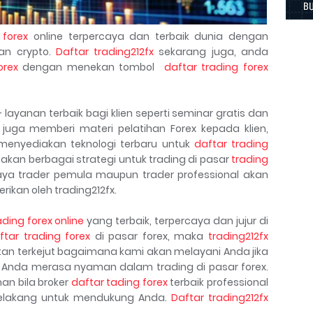
 forex
online terpercaya dan terbaik dunia dengan
an crypto.
Daftar trading212fx
sekarang juga, anda
orex
dengan menekan tombol
daftar trading forex
ayanan terbaik bagi klien seperti seminar gratis dan
x juga memberi materi pelatihan Forex kepada klien,
 menyediakan teknologi terbaru untuk
daftar trading
kan berbagai strategi untuk trading di pasar
trading
caya trader pemula maupun trader professional akan
rikan oleh trading212fx.
ading forex online
yang terbaik, terpercaya dan jujur di
ftar trading forex
di pasar forex, maka
trading212fx
kan terkejut bagaimana kami akan melayani Anda jika
Anda merasa nyaman dalam trading di pasar forex.
n bila broker
daftar tading forex
terbaik professional
 belakang untuk mendukung Anda.
Daftar trading212fx