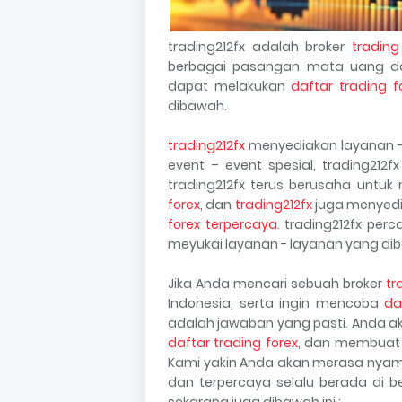
trading212fx adalah broker
trading
berbagai pasangan mata uang d
dapat melakukan
daftar trading f
dibawah.
trading212fx
menyediakan layanan – l
event – event spesial, trading212f
trading212fx terus berusaha untuk
forex
, dan
trading212fx
juga menyedia
forex terpercaya
. trading212fx per
meyukai layanan - layanan yang dibe
Jika Anda mencari sebuah broker
tr
Indonesia, serta ingin mencoba
da
adalah jawaban yang pasti. Anda a
daftar trading forex
, dan membuat 
Kami yakin Anda akan merasa nyama
dan terpercaya selalu berada di
sekarang juga dibawah ini :