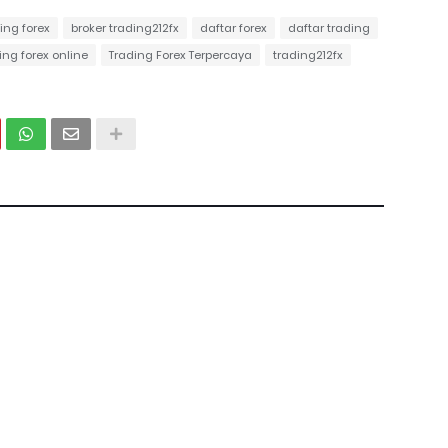
ing forex
broker trading212fx
daftar forex
daftar trading
ing forex online
Trading Forex Terpercaya
trading212fx