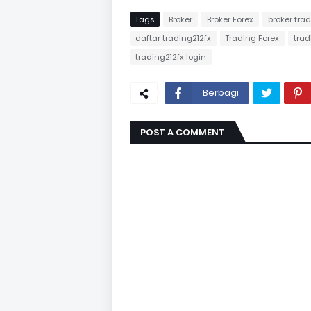
Tags
Broker
Broker Forex
broker trad
daftar trading212fx
Trading Forex
trad
trading212fx login
Berbagi
POST A COMMENT