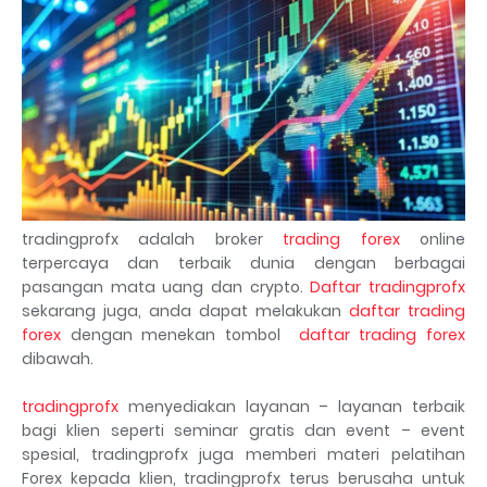
tradingprofx adalah broker
trading forex
online
terpercaya dan terbaik dunia dengan berbagai
pasangan mata uang dan crypto.
Daftar tradingprofx
sekarang juga, anda dapat melakukan
daftar trading
forex
dengan menekan tombol
daftar trading forex
dibawah.
tradingprofx
menyediakan layanan – layanan terbaik
bagi klien seperti seminar gratis dan event – event
spesial, tradingprofx juga memberi materi pelatihan
Forex kepada klien, tradingprofx terus berusaha untuk