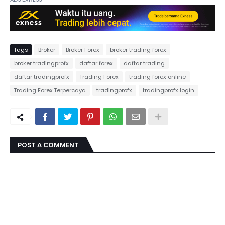
Tags
Broker
Broker Forex
broker trading forex
broker tradingprofx
daftar forex
daftar trading
daftar tradingprofx
Trading Forex
trading forex online
Trading Forex Terpercaya
tradingprofx
tradingprofx login
POST A COMMENT