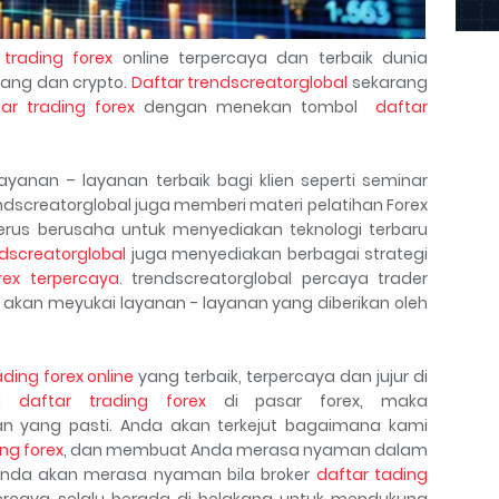
r
trading forex
online terpercaya dan terbaik dunia
ang dan crypto.
Daftar trendscreatorglobal
sekarang
ar trading forex
dengan menekan tombol
daftar
yanan – layanan terbaik bagi klien seperti seminar
endscreatorglobal juga memberi materi pelatihan Forex
 terus berusaha untuk menyediakan teknologi terbaru
dscreatorglobal
juga menyediakan berbagai strategi
rex terpercaya
. trendscreatorglobal percaya trader
 akan meyukai layanan - layanan yang diberikan oleh
ading forex online
yang terbaik, terpercaya dan jujur di
ba
daftar trading forex
di pasar forex, maka
 yang pasti. Anda akan terkejut bagaimana kami
ing forex
, dan membuat Anda merasa nyaman dalam
n Anda akan merasa nyaman bila broker
daftar tading
percaya selalu berada di belakang untuk mendukung