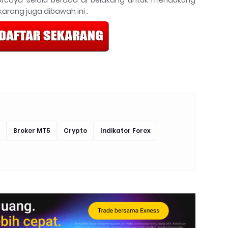
arang juga dibawah ini :
Broker MT5
Crypto
Indikator Forex