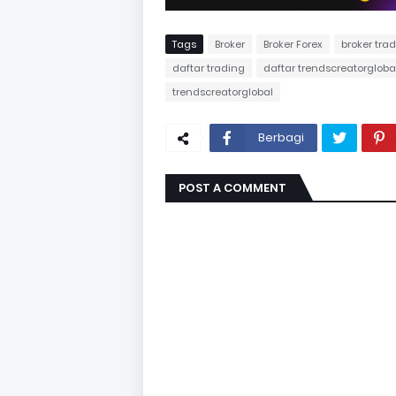
Tags
Broker
Broker Forex
broker trad
daftar trading
daftar trendscreatorgloba
trendscreatorglobal
Berbagi
POST A COMMENT