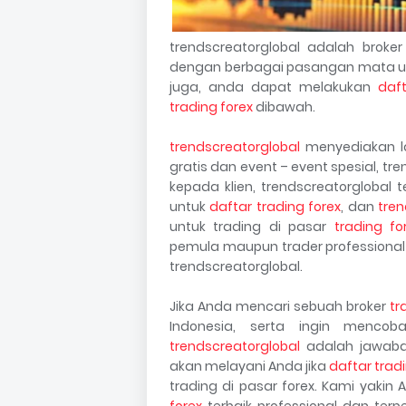
trendscreatorglobal adalah broke
dengan berbagai pasangan mata u
juga, anda dapat melakukan
daft
trading forex
dibawah.
trendscreatorglobal
menyediakan la
gratis dan event – event spesial, tr
kepada klien, trendscreatorglobal
untuk
daftar trading forex
, dan
tren
untuk trading di pasar
trading fo
pemula maupun trader professional
trendscreatorglobal.
Jika Anda mencari sebuah broker
tr
Indonesia, serta ingin menco
trendscreatorglobal
adalah jawaban
akan melayani Anda jika
daftar trad
trading di pasar forex. Kami yaki
forex
terbaik professional dan ter