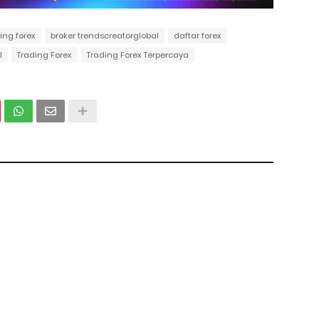
ing forex
broker trendscreatorglobal
daftar forex
l
Trading Forex
Trading Forex Terpercaya