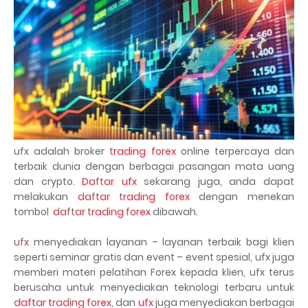
ufx adalah broker
trading forex
online terpercaya dan
terbaik dunia dengan berbagai pasangan mata uang
dan crypto.
Daftar ufx
sekarang juga, anda dapat
melakukan
daftar trading forex
dengan menekan
tombol
daftar trading forex
dibawah.
ufx
menyediakan layanan – layanan terbaik bagi klien
seperti seminar gratis dan event – event spesial, ufx juga
memberi materi pelatihan Forex kepada klien, ufx terus
berusaha untuk menyediakan teknologi terbaru untuk
daftar trading forex
, dan
ufx
juga menyediakan berbagai