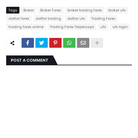
Tags
Broker
Broker Forex
broker trading forex
broker ufx
daftar forex
daftar trading
daftar ufx
Trading Forex
trading forex online
Trading Forex Terpercaya
ufx
ufx login
POST A COMMENT