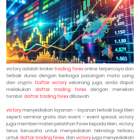
victory adalah broker
trading forex
online terpercaya dan
terbaik dunia dengan berbagai pasangan mata uang
dan crypto.
Daftar victory
sekarang juga, anda dapat
melakukan
daftar trading forex
dengan menekan
tombol
daftar trading forex
dibawah.
victory
menyediakan layanan – layanan terbaik bagi klien
seperti seminar gratis dan event – event spesial, victory
juga memberi materi pelatihan Forex kepada klien, victory
terus berusaha untuk menyediakan teknologi terbaru
untuk
daftar trading forex
, dan
victory
juga menyediakan