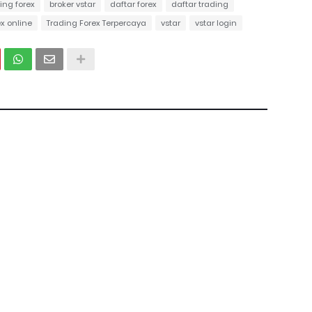
ing forex
broker vstar
daftar forex
daftar trading
ex online
Trading Forex Terpercaya
vstar
vstar login