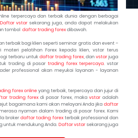
line terpercaya dan terbaik dunia dengan berbagai
Daftar vstar
sekarang juga, anda dapat melakukan
n tombol
daftar trading forex
dibawah.
terbaik bagi klien seperti seminar gratis dan event –
 materi pelatihan Forex kepada klien, vstar terus
ogi terbaru untuk
daftar trading forex
, dan
vstar
juga
tuk trading di pasar
trading forex terpercaya
. vstar
ader professional akan meyukai layanan - layanan
ading forex online
yang terbaik, terpercaya dan jujur di
tar trading forex
di pasar forex, maka
vstar
adalah
kejut bagaimana kami akan melayani Anda jika
daftar
erasa nyaman dalam trading di pasar forex. Kami
la broker
daftar tading forex
terbaik professional dan
ang untuk mendukung Anda.
Daftar vstar
sekarang juga