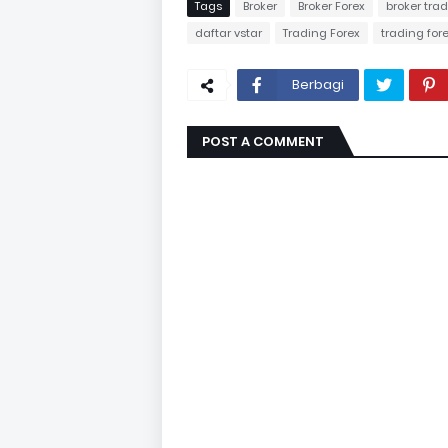
Tags
Broker
Broker Forex
broker trad
daftar vstar
Trading Forex
trading for
Berbagi
POST A COMMENT