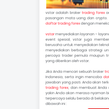
vstar adalah broker
trading forex
on
pasangan mata uang dan crypto.
daftar trading forex
dengan meneka
vstar
menyediakan layanan – layanan 
event spesial, vstar juga memberi
berusaha untuk menyediakan teknol
menyediakan berbagai strategi un
percaya trader pemula maupun tr
yang diberikan oleh vstar.
Jika Anda mencari sebuah broker
tr
Indonesia, serta ingin mencoba
daf
jawaban yang pasti. Anda akan ter
trading forex
, dan membuat Anda m
yakin Anda akan merasa nyaman bi
terpercaya selalu berada di belak
dibawah ini :