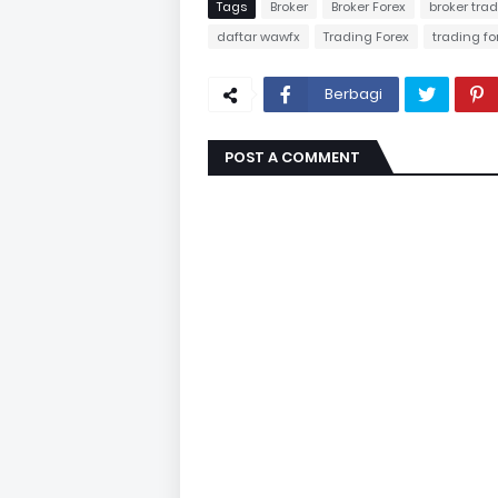
Tags
Broker
Broker Forex
broker trad
daftar wawfx
Trading Forex
trading fo
Berbagi
POST A COMMENT