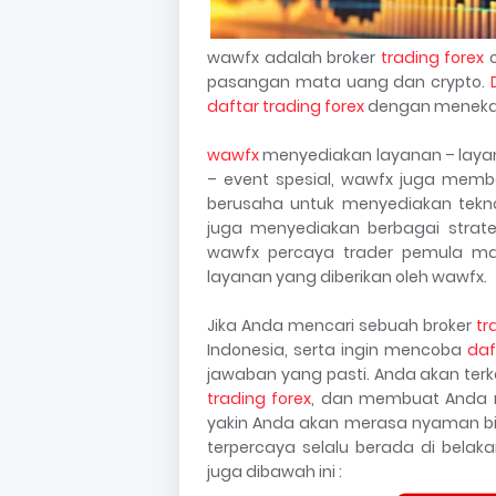
wawfx adalah broker
trading forex
o
pasangan mata uang dan crypto.
daftar trading forex
dengan meneka
wawfx
menyediakan layanan – layana
– event spesial, wawfx juga membe
berusaha untuk menyediakan tekno
juga menyediakan berbagai strate
wawfx percaya trader pemula mau
layanan yang diberikan oleh wawfx.
Jika Anda mencari sebuah broker
tr
Indonesia, serta ingin mencoba
daf
jawaban yang pasti. Anda akan ter
trading forex
, dan membuat Anda m
yakin Anda akan merasa nyaman bi
terpercaya selalu berada di bela
juga dibawah ini :