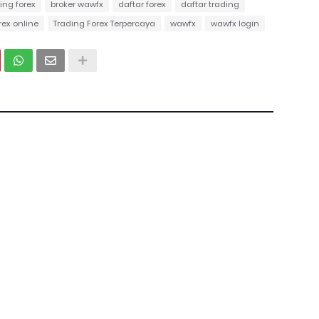
ing forex
broker wawfx
daftar forex
daftar trading
rex online
Trading Forex Terpercaya
wawfx
wawfx login