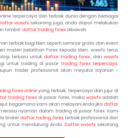
nline terpercaya dan terbaik dunia dengan berbagai
Daftar wawfx
sekarang juga, anda dapat melakukan
n tombol
daftar trading forex
dibawah.
n terbaik bagi klien seperti seminar gratis dan event
ri materi pelatihan Forex kepada klien, wawfx terus
logi terbaru untuk
daftar trading forex
, dan
wawfx
gi untuk trading di pasar
trading forex terpercaya
.
pun trader professional akan meyukai layanan -
ading forex online
yang terbaik, terpercaya dan jujur di
tar trading forex
di pasar forex, maka
wawfx
adalah
kejut bagaimana kami akan melayani Anda jika
daftar
erasa nyaman dalam trading di pasar forex. Kami
la broker
daftar tading forex
terbaik professional dan
kang untuk mendukung Anda.
Daftar wawfx
sekarang