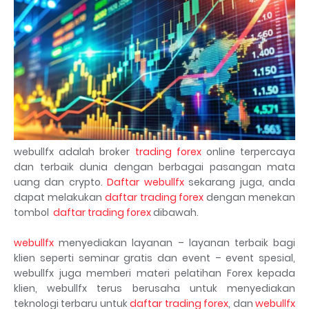
webullfx adalah broker
trading forex
online terpercaya
dan terbaik dunia dengan berbagai pasangan mata
uang dan crypto.
Daftar webullfx
sekarang juga, anda
dapat melakukan
daftar trading forex
dengan menekan
tombol
daftar trading forex
dibawah.
webullfx
menyediakan layanan – layanan terbaik bagi
klien seperti seminar gratis dan event – event spesial,
webullfx juga memberi materi pelatihan Forex kepada
klien, webullfx terus berusaha untuk menyediakan
teknologi terbaru untuk
daftar trading forex
, dan
webullfx