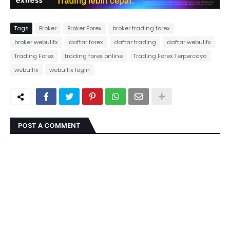
Tags
Broker
Broker Forex
broker trading forex
broker webullfx
daftar forex
daftar trading
daftar webullfx
Trading Forex
trading forex online
Trading Forex Terpercaya
webullfx
webullfx login
POST A COMMENT