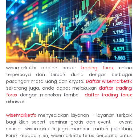
wisemarketfx adalah broker
trading forex
online
terpercaya dan terbaik dunia dengan berbagai
pasangan mata uang dan crypto.
Daftar wisemarketfx
sekarang juga, anda dapat melakukan
daftar trading
forex
dengan menekan tombol
daftar trading forex
dibawah.
wisemarketfx
menyediakan layanan – layanan terbaik
bagi klien seperti seminar gratis dan event – event
spesial, wisemarketfx juga memberi materi pelatihan
Forex kepada klien, wisemarketfx terus berusaha untuk