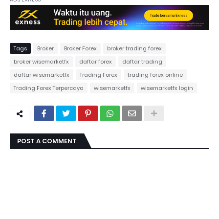
Tags
Broker
Broker Forex
broker trading forex
broker wisemarketfx
daftar forex
daftar trading
daftar wisemarketfx
Trading Forex
trading forex online
Trading Forex Terpercaya
wisemarketfx
wisemarketfx login
POST A COMMENT