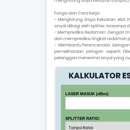
menghitung daya keluaran (output) si
Fungsi dan Cara Kerja :
- Menghitung Daya Keluaran: Alat i
sinyal dibagi oleh splitter, biasany
- Memprediksi Redaman: Dengan men
dan memprediksi tingkat redaman pa
- Membantu Perencanaan Jaringan: 
pemeliharaan jaringan seperti F
pelanggan menerima sinyal yang cu
KALKULATOR ES
LASER MASUK (dBm):
SPLITTER RATIO: