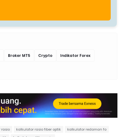
Broker MT5
Crypto
Indikator Forex
 rasio
kalkulator rasio fiber optik
kalkulator redaman fo